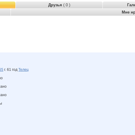
Друзья
( 0 )
Гал
Мне н
65
г. 61 год
Телец
но
зано
зано
ны