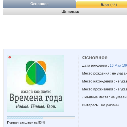
Основное
Блог
( 0 )
Шпионаж
Основное
Дата рождения :
16 Мая
19
Место рождения : не указа
Место нахождения : не ука
Место проживания : не ука
Любимые места : не указа
Интересы : не указаны
Портрет заполнен на 53 %