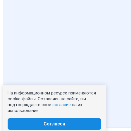
На информационном ресурсе применяются
Статистика портрета:
cookie-файлы. Оставаясь на сайте, вы
подтверждаете свое
согласие
на их
сейчас просматривают портрет - 0
использование.
зарегистрированные пользователи
посетившие портрет за 7 дней - 0
Согласен