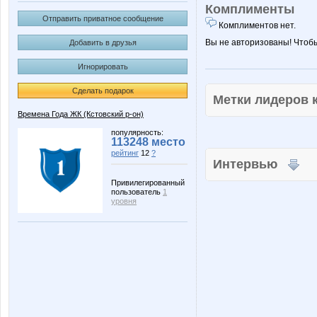
Комплименты
Отправить приватное сообщение
Комплиментов нет.
Вы не авторизованы! Чтоб
Добавить в друзья
Игнорировать
Сделать подарок
Метки лидеров
Времена Года ЖК (Кстовский р-он)
популярность:
113248 место
рейтинг
12
?
Интервью
Привилегированный
пользователь
1
уровня