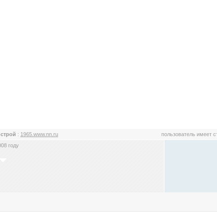
 строй
:
1965.www.nn.ru
пользователь имеет 
008 году